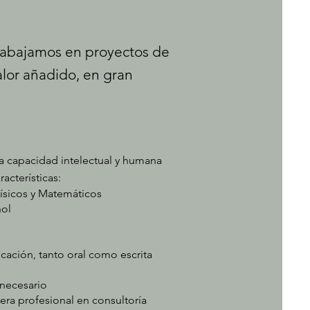
rabajamos en proyectos de
alor añadido, en gran
 capacidad intelectual y humana
acterísticas:
Físicos y Matemáticos
ñol
ación, tanto oral como escrita
a necesario
rera profesional en consultoría