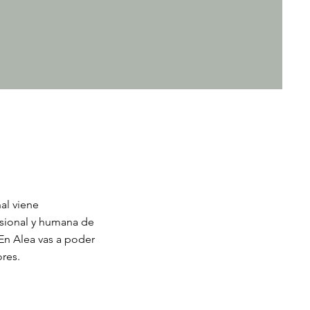
al viene
esional y humana de
 En Alea vas a poder
jores.