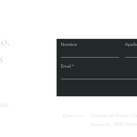
o.
Nombre
Apell
s
Email
.
hora
Dirección
Glorieta de Rubén Dar
Izquierda, 28002 Mad