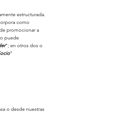
tamente estructurada.
ncorpora como
ede promocionar a
año puede
er
"; en otros dos o
ocio
"
asa o desde nuestras