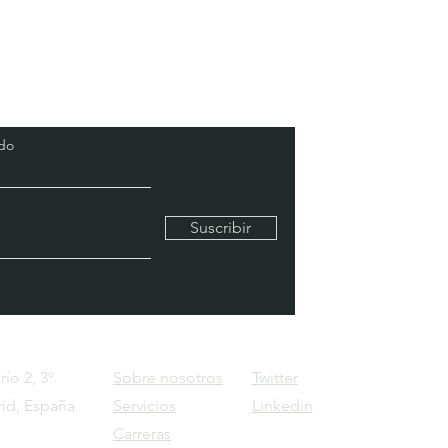
ido
Suscribir
ío 2, 3º
Sobre nosotros
Twitter
rid, España
Servicios
Linkedin
Carreras