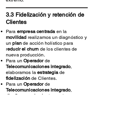
3.3 Fidelización y retención de
Clientes
Para
empresa centrada
en la
movilidad
realizamos un diagnóstico y
un
plan
de acción holístico para
r
educir el churn
de los clientes de
nueva producción.
Para un
Operador
de
Telecomunicaciones integrado
,
elaboramos la
estrategia
de
fidelización
de Clientes.
Para un
Operador
de
Telecomunicaciones integrado
,
diseñamos
e
implantamos
la
estrategia
de
fidelización de clientes
,
incluyendo la realización de una
segmentación de Clientes basada
en
valor
, desarrollo de
modelo
de
predicción
del
churn
, diseño de la
estrategia
de
servicio
, diseño e