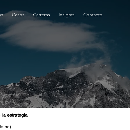
os
Casos
Carreras
Insights
Contacto
s la
estrategia
taica).