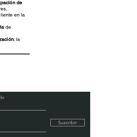
ipación de
res,
iente en la
ría
de
zación
; la
ido
Suscribir