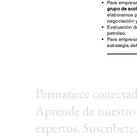
Para empres
grupo de acci
elaboramos pe
negociación y
Evaluación 
petróleo.
Para empres
estrategia de
Permanece conectad
Aprende de nuestro
expertos. Suscríbete