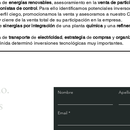
a de
energías renovables
, asesoramiento en la
venta de partic
onistas de control
. Para ello identificamos potenciales inverso
rfil ciego, promocionamos la venta y asesoramos a nuestro Cl
 cierre de la venta total de su participación en la empresa.
de
sinergias por integración
de una planta
química
y una
refine
a de
transporte
de
electricidad
,
estrategia
de
compras
y
organi
finida determinó inversiones tecnológicas muy importantes.
o.
Nombre
Apell
s
Email
.